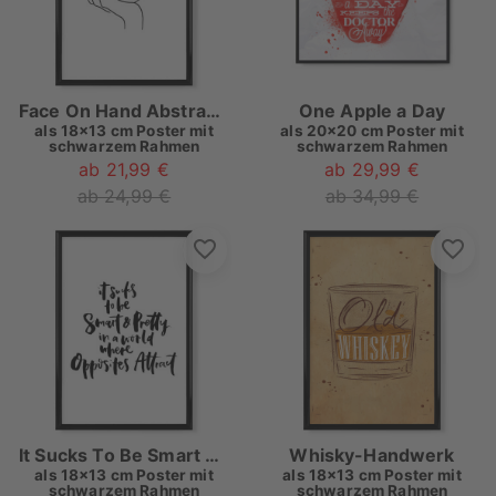
Face On Hand Abstract Single Line
One Apple a Day
als
18x13 cm Poster mit
als
20x20 cm Poster mit
schwarzem Rahmen
schwarzem Rahmen
ab 21,99 €
ab 29,99 €
ab 24,99 €
ab 34,99 €
It Sucks To Be Smart And Pretty In A World Where Opposites Attract
Whisky-Handwerk
als
18x13 cm Poster mit
als
18x13 cm Poster mit
schwarzem Rahmen
schwarzem Rahmen