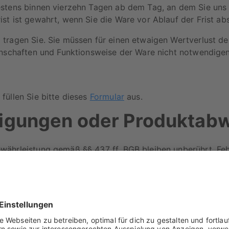
stens binnen vierzehn Tagen ab dem Tag, an dem Sie uns 
st ist gewahrt, wenn Sie die Ware vor Ablauf der Frist ab
 tragen Sie. Sie müssen für einen etwaigen Wertverlust d
enschaften und Funktionsweise der Ware nicht notwendigen
füllen Sie bitte dieses
Formular
aus.
igungen oder Produktab
währleistung gemäß §§ 437 ff. BGB bleiben unberührt. Feh
glich gemeldet werden, um eine zügige Bearbeitung zu gew
angekommen oder weicht es von der Beschreibung ab? Bitte 
diese während des Transports entstanden sind. Sende uns d
rünglich beschriebenen Motiv an
service@artboxone.com
indung setzen und dir alle notwendigen Informationen zu