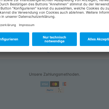
vorherige Abstimmung an uns zurück!
You’ve Got Mail:
service@artboxone.de
Unsere Zahlungsmethoden.