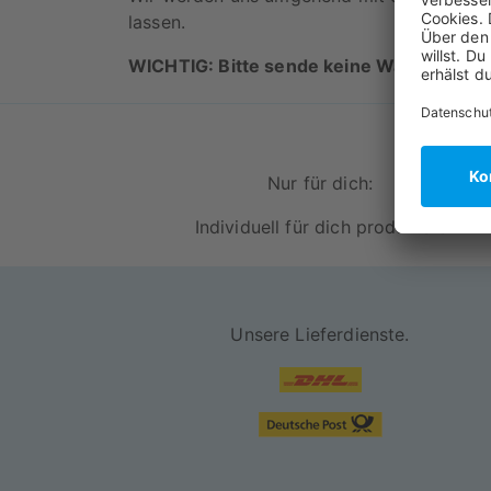
lassen.
WICHTIG: Bitte sende keine Waren ohne 
Nur für dich:
Individuell für dich produziert
Unsere Lieferdienste.