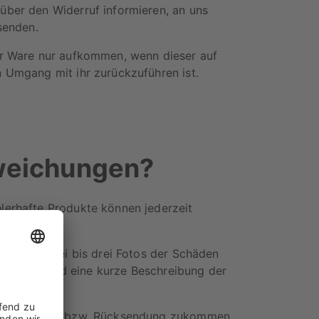
über den Widerruf informieren, an uns
senden.
er Ware nur aufkommen, wenn dieser auf
 Umgang mit ihr zurückzuführen ist.
weichungen?
lerhafte Produkte können jederzeit
ährleisten.
fertige zwei bis drei Fotos der Schäden
ie Bilder und eine kurze Beschreibung der
.
r Reklamation bzw. Rücksendung zukommen