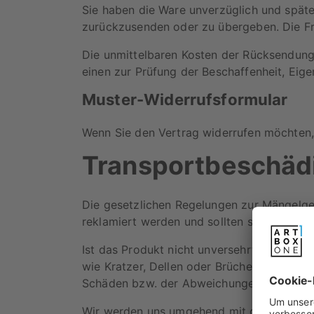
Sie haben die Ware unverzüglich und späte
zurückzusenden oder zu übergeben. Die Fri
Die unmittelbaren Kosten der Rücksendung
einen zur Prüfung der Beschaffenheit, Eig
Muster-Widerrufsformular
Wenn Sie den Vertrag widerrufen möchten, 
Transportbeschäd
Die gesetzlichen Regelungen zur Mängelge
reklamiert werden und sollten schnellstmö
Ist das Produkt nicht unversehrt bei dir 
wie Kratzer, Dellen oder Brüche an, falls 
Schäden bzw. der Abweichungen vom ursp
Wir werden uns umgehend mit dir in Verb