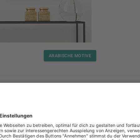
ARABISCHE MOTIVE
t du unsere Auswahl lieben.
Grand zayed mosque
und
Sand
ARABIC ARCHITECTURE MOTIVE