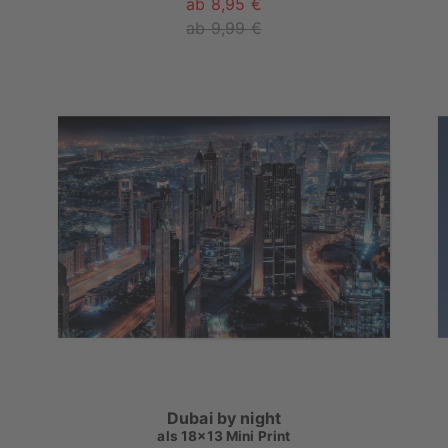
ab 8,95 €
ab 9,99 €
Dubai by night
als
18x13 Mini Print