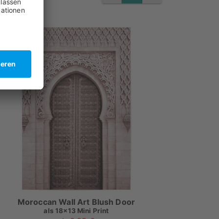
Moroccan Wall Art Blush Door
als
18x13 Mini Print