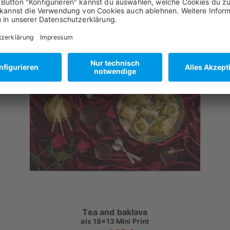
Tea and baklava
als
18x13 Mini Print