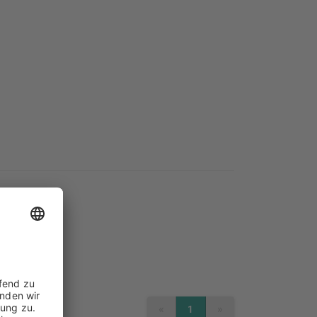
 Desert
.
«
»
1
PREVIOUS
NEXT