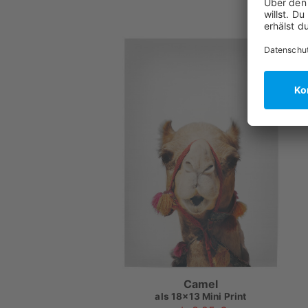
Camel
als
18x13 Mini Print