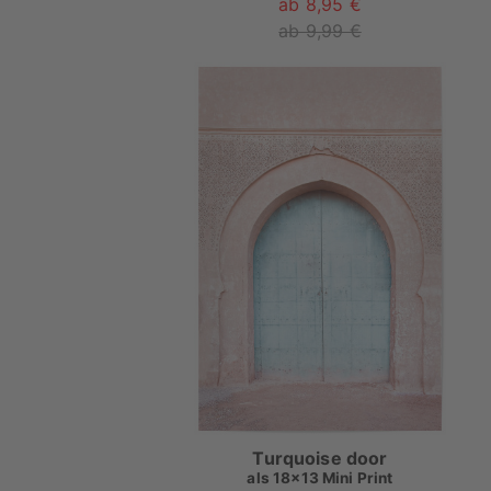
ab 8,95 €
ab 9,99 €
Turquoise door
als
18x13 Mini Print