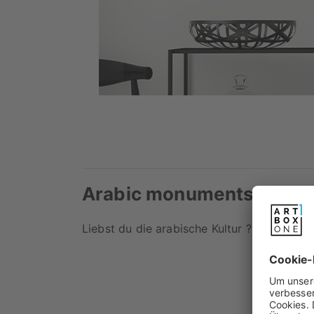
Arabic monuments
Liebst du die arabische Kultur ? Dann wirs