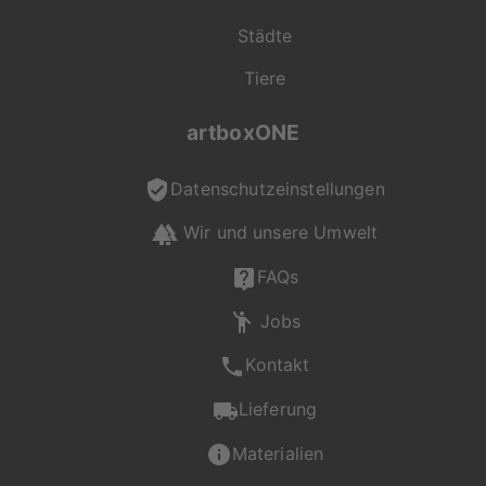
für dich da und
Städte
unterstützt dich bei
deiner Auswahl.
Tiere
Du erreichst uns Mo -
artboxONE
Fr von 08:00 - 20:00
Uhr, Sa - So von 12:00
Datenschutzeinstellungen
- 20:00 Uhr unter +49
(0) 2236 329 9695
Wir und unsere Umwelt
oder per Mail an
service@artboxone.de
.
FAQs
Jobs
Kontakt
Lieferung
Materialien