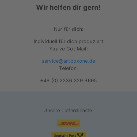
Wir helfen dir gern!
Besonders lichtbeständiges Papier für
Langlebigkeit deines Motives
Nur für dich:
Rahmen in schwarz und weiß erhältlich
Robuste Acrylglasscheibe zum Schutz
Individuell für dich produziert
deines Lieblingsposters
You’ve Got Mail:
Motiv wird durch den Rahmen und die
service@artboxone.de
rückseitige Versiegelung vor Staub und
Telefon:
Schmutz geschützt
+49 (0) 2236 329 9695
Unsere Lieferdienste.