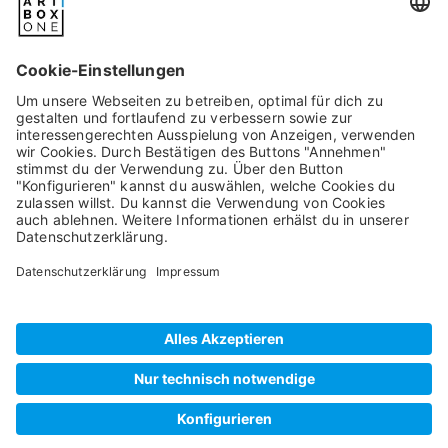
Pixum
Widerrufsbelehrung
Datenschutz
AGB/Kundeninfos
Beschwerde/Schlichtung
Impressum
©
2026
artboxONE