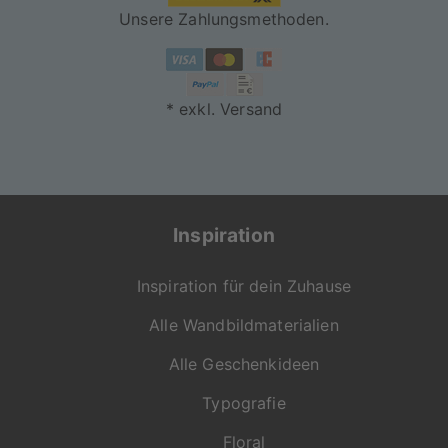
Unsere Zahlungsmethoden.
"On Demand" für dich
produziert
* exkl. Versand
Jede Bestellung wird
individuell für dich
gefertigt. Mit viel
Liebe zum Detail
entsteht so dein
Inspiration
persönliches
Wunschprodukt in der
Inspiration für dein Zuhause
gewohnt hohen
Qualität von
Alle Wandbildmaterialien
artboxONE.
Alle Geschenkideen
Falls du Fragen zu
Motiv, Produkt oder
Typografie
Format hast, ist unser
Floral
Kundenservice gerne