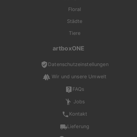
Format hast, ist unser
Floral
Kundenservice gerne
für dich da und
Städte
unterstützt dich bei
deiner Auswahl.
Tiere
Du erreichst uns Mo -
artboxONE
Fr von 08:00 - 20:00
Uhr, Sa - So von 12:00
Datenschutzeinstellungen
- 20:00 Uhr unter +49
(0) 2236 329 9695
Wir und unsere Umwelt
oder per Mail an
service@artboxone.de
.
FAQs
Jobs
Kontakt
Lieferung