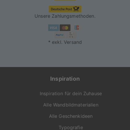
Unsere Zahlungsmethoden.
"On Demand" für dich
produziert
* exkl. Versand
Jede Bestellung wird
individuell für dich
gefertigt. Mit viel
Liebe zum Detail
entsteht so dein
Inspiration
persönliches
Wunschprodukt in der
Inspiration für dein Zuhause
gewohnt hohen
Qualität von
Alle Wandbildmaterialien
artboxONE.
Alle Geschenkideen
Falls du Fragen zu
Motiv, Produkt oder
Typografie