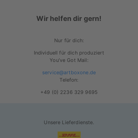
Kunststoffrahmen auf
Wir helfen dir gern!
Besonders lichtbeständiges Papier für
Langlebigkeit deines Motives
Nur für dich:
Rahmen in schwarz und weiß erhältlich
Robuste Acrylglasscheibe zum Schutz
Individuell für dich produziert
deines Lieblingsposters
You’ve Got Mail:
Motiv wird durch den Rahmen und die
service@artboxone.de
rückseitige Versiegelung vor Staub und
Telefon:
Schmutz geschützt
+49 (0) 2236 329 9695
Unsere Lieferdienste.