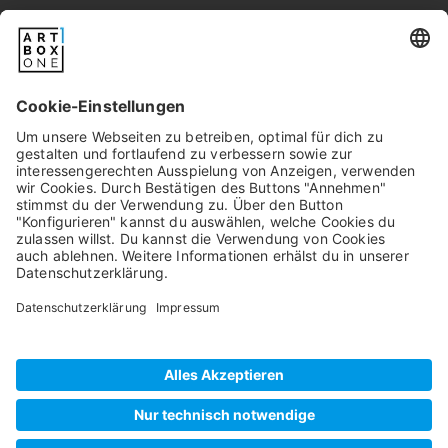
Newsletter
Pixum
Widerrufsbelehrung
Datenschutz
AGB/Kundeninfos
Beschwerde/Schlichtung
Impressum
©
2026
artboxONE